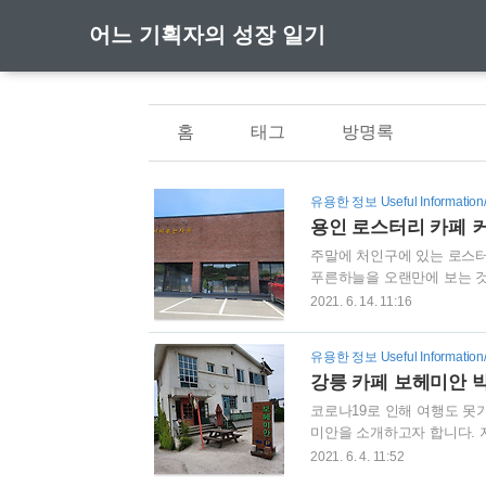
어느 기획자의 성장 일기
홈
태그
방명록
유용한 정보 Useful Information
용인 로스터리 카페 
주말에 처인구에 있는 로스터
푸른하늘을 오랜만에 보는 것
붉은 벽돌로 크게 지어진 카
2021. 6. 14. 11:16
차는 필수로 가져가야합니다. 
다. 아무래도 코로나 시국이
유용한 정보 Useful Information
비롯하여 커피와 함께 먹을 
강릉 카페 보헤미안 박
라우니 쿠키를 좋아하다보니,
코로나19로 인해 여행도 못
미안을 소개하고자 합니다. 
은 가보는 편입니다. 심지어
2021. 6. 4. 11:52
니깐요. 강릉 보헤미안은 우리