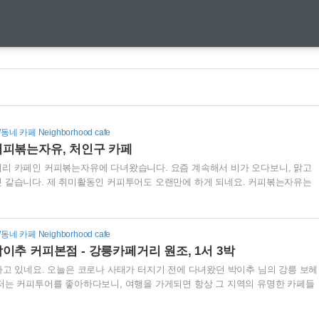
/동네 카페 Neighborhood cafe
커피볶는자유, 처인구 카페
리 카페인 커피볶는자유에 다녀왔습니다. 요즘 계속해서 비가 오다보니, 맑고
 같습니다. 제 취미활동인 커피투어도 오랜만에 하게 되네요. 커피볶는자유는
페로, 넓은 주차장이 있어, 차를 가지고 가기에 좋습니다. 사실 외곽에 있다보니
카페의 옆에는 Rostery cafe라고 써있는 건물이 있는데, 열려있지는 않았습니
다보니 예전처럼 손님이 모이지는 않는 것 같습니다. 입장을 해보니, 샌드위치를
/동네 카페 Neighborhood cafe
빵이나 쿠키들이 보입니다. 시리얼쿠키, 브라우니 쿠키도 보입니다. 제 아들이 
이추 커피본점 - 강릉카페거리 원조, 1서 3박
 한번 데리고 와야할 것 같네요. 화이트초코 크랜베리..
가고 있네요. 오늘은 코로나 사태가 터지기 전에 다녀왔던 박이추 님의 강릉 보헤
저는 커피투어를 좋아하다보니, 여행을 가게되면 항상 그 지역의 유명한 카페들
는 신혼여행을 가서도, 오스트리아 비엔나에 있는 전통있는 카페들을 갔을 정도
나라 1세대 바리스타이신 1서 3박 중 박이추 님이 운영하는 카페입니다. 1서 3