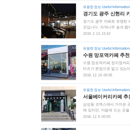
박은 서정달, 박원준, 박상홍
유용한 정보 Useful Information
니다. 이 분들이 길러낸 제
경기도 광주 신현리 카
부근에 자리잡고 있는 보헤미
경기도 광주 카페로 유명한 
곳입니다. 자작나무 숲과 함
서, 차를 끌고 가시는 것이 
2019. 2. 13. 15:42
고 오시는 것 같습니다. 네
입니다. 커피머신을 판매하는
유용한 정보 Useful Information
이 혼잡하여 먼저 주문부터 
수원 망포역카페 추천
에이션 종류(4천 5백원부터), 음
수원 망포역카페 정지영커피
터즈가 본점으로 알고 있는데
입어서 화상전문병원을 아직
2018. 12. 10. 00:05
다.서동진의커피랩과 함께 
본격적으로 포스팅하겠습니다
유용한 정보 Useful Information
커피로스터즈가 보여 바로 들
서울베이커리카페 추천,
입구에 원두를 판매한다고 
로스터즈 화룡문..
삼성동 코엑스에서 가까운 
에 있지만, 마음에 드는 곳
빵도 생각이 납니다.비블레스
2018. 12. 8. 00:05
옆에 자리잡은 비블레스는 외
문에 다양한 목적으로 가게를