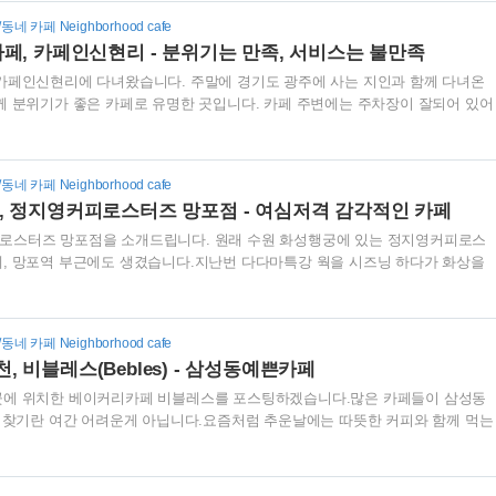
, 박이추 님인데, 이 중에서 박이추 님은 유일하게 아직 현역으로 활동하고 계십
/동네 카페 Neighborhood cafe
자분들이 몇대에 걸쳐서 우리나라 커피 산업을 이끌었다고 봐도 되겠네요. 안목항
페, 카페인신현리 - 분위기는 만족, 서비스는 불만족
안의 외관은 조금은 오래되어 보입니다. 오랜기간 자리를..
카페인신현리에 다녀왔습니다. 주말에 경기도 광주에 사는 지인과 함께 다녀온
께 분위기가 좋은 카페로 유명한 곳입니다. 카페 주변에는 주차장이 잘되어 있어
좋을 것 같습니다. 대중교통으로 가기에는 매우 어렵기 때문에, 대부분 자차를 끌
덜란드에 본사를 두고 있으며, 커피로스터기로 유명한 기센코리아에서 만든 카페
 것이 아니라, 커피를 로스팅하여 직접 판매까지 하는 형태로 보입니다. 카페 
/동네 카페 Neighborhood cafe
해야할 것 같습니다. 많은 분들이 대기를 하고 있습니다. 메뉴는 에스프레소 베
, 정지영커피로스터즈 망포점 - 여심저격 감각적인 카페
료(7천원대), Brew 커피는(4천 5백원 ~ 7천..
로스터즈 망포점을 소개드립니다. 원래 수원 화성행궁에 있는 정지영커피로스
, 망포역 부근에도 생겼습니다.지난번 다다마특강 웍을 시즈닝 하다가 화상을
 다니고 있는데, 병원건물 1층에 정지영커피로스터즈가 있다는 것을 알았습니
수원에서는 유명한 카페입니다. 그럼 망포역카페 정지영커피로스터즈 망포점을
. 토요일날 병원진료를 받고 커피 한잔을 마시고 싶어서 돌아다녔더니, 정지영
/동네 카페 Neighborhood cafe
어갔습니다. 화성행궁에 있던 커피숍을 수원 망포에서 보니 매우 반갑습니다.
 비블레스(Bebles) - 삼성동예쁜카페
하는데, 원두를 구매하면 아메리카노 한잔을 무료로 주신다고 합니다.정지영커피
곳에 위치한 베이커리카페 비블레스를 포스팅하겠습니다.많은 카페들이 삼성동
을 찾기란 여간 어려운게 아닙니다.요즘처럼 추운날에는 따뜻한 커피와 함께 먹는
는 이러한 직장인의 욕구를 충족시킬 수 있는 곳인 것 같습니다. 조그마한 공원
관이 모던한 느낌을 줍니다.베이커리류와 커피도 팔지만, 맥주도 함께 팔기 때
 찾으면 좋을 것 같습니다. 입구를 들어서자 마자 한켠에는 로스터기가 눈에 띕