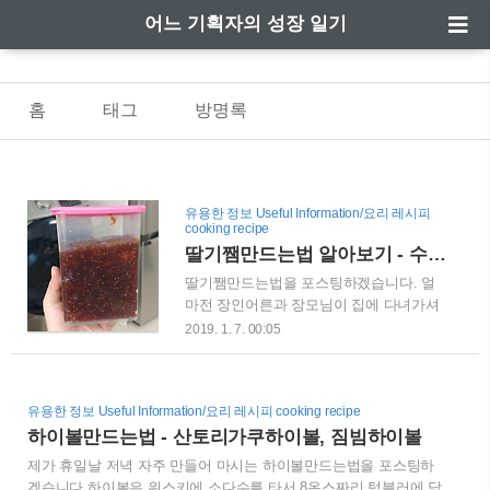
어느 기획자의 성장 일기
홈
태그
방명록
유용한 정보 Useful Information/요리 레시피
cooking recipe
딸기쨈만드는법 알아보기 - 수제딸기잼 간단 레시피(딸기씻는법)
딸기쨈만드는법을 포스팅하겠습니다. 얼
마전 장인어른과 장모님이 집에 다녀가셔
서 딸기 몇박스를 주고 가셨는데, 양이 너
2019. 1. 7. 00:05
무 많아서 다 먹지를 못하였네요.시간도
좀 흐르고 해서 물러진 것들이 많았는데,
자식들에게 주려고 아침일찍 나가서 사오
유용한 정보 Useful Information/요리 레시피 cooking recipe
신 딸기들을 그냥 버릴 수가 없어 고민하
하이볼만드는법 - 산토리가쿠하이볼, 짐빔하이볼
다가, 딸기잼을 만드는 것이 좋겠다고 생
각했습니다.딸기쨈만드는법은 간단해서
제가 휴일날 저녁 자주 만들어 마시는 하이볼만드는법을 포스팅하
그냥 그대로만 따라하시면 훌륭하게 만드
겠습니다.하이볼은 위스키에 소다수를 타서 8온스짜리 텀블러에 담