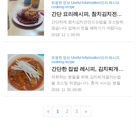
유용한 정보 Useful Information/요리 레시피
분량의 가래떡을 넣고 물만 부어주시면 됩
으로 메탄동, 동탄에도 하얀풍차제과점이
cooking recipe
니다. 세그릇이면 한그릇반, 네그릇이면
있습니다. 그럼 수원유명빵집 하얀풍차제
간단 요리레시피, 참치김치전만드는법
두그릇과 같은 방식으로 양을 조절해주시
과점을 본격적으로 포스팅하겠습니다. 제
면..
가 방문한 시각이 토요일 9시반 정도임에
간단하게 참치김치전만드는법을 포스팅하
도 불구하고, 가게 앞에 차가 많이 서있습
겠습니다.집에서 전을 해먹기가 어렵다는
니다.오픈시간이 오전 7시부터 오후 11시
선입견을 가지고 있는 경우가 많은데, 만
2018. 12. 1. 00:05
까지인데, 거의 손님이 줄어드는 모습을
드는 방법은 의외로 간단합니다.저도 사실
보기 힘듭니다. 매장 안으로 들어가니 벌
어려운줄 알았는데, 예전에 어머니가 만드
써부터 빵을 구입하기 위해 이렇게 줄을
시는 모습을 보니 저도 간단하게 만들 수
유용한 정보 Useful Information/요리 레시피
서있습니다.주말에만 이런 것이라고 생각
있겠더라구요. 대학교를 다닐때 막걸리와
cooking recipe
하실 수도 있겠지만, 평일날도 이 정도 수
자주 먹은 기억이 있던 참치김치전만드는
간단한 집밥 레시피, 김치찌개끓이는법 - 집에서 혼밥할때 최고인 것 같네요
준입니다. 하얀풍차제과점 망포점에도 여
법을 소개합니다. 준비할 것은 2인분 기준
러가지 빵..
으로 김치 6분의 1포기(두컵 정도), 부침가
자취하는 분들을 위해 김치찌개끓이는법
루(밀가루) 1컵, 참치 1캔, 물 1컵인데, 비
을 포스팅 하겠습니다. 혼자 사시는 분들
율만 잘 지키시면 되겠네요.양파나 파를
은 집밥이 그리울 때가 많을 것 같습니다.
2018. 11. 30. 00:05
썰어서 추가하셔도 괜찮습니다. 먼저 김치
저도 학교를 다닐때 10년 가까이 자취를
를 준비하여 가위나 칼로 잘게 썰어줍니
하는 바람에 그 마음을 너무도 잘알고 있
다.얼마나 작은지에 대해서는 기준은 없으
습니다.그러다보니 밥과 함께 간단하게 먹
«
1
2
3
»
나, 저의 경우는 너무 잘게 자르는건 추천
을 수 있는 음식을 하게 되는데, 가장 자주
드리지 않습니다. 잘게 썰어놓은 김치입니
해먹는 것이 김치찌개 같습니다.김치찌개
다.가로세로 1센티 정도 크기..
하나면 다른 국이나 반찬이 필요없이 먹을
수 있으니깐요. 그럼 김치찌개끓이는법을