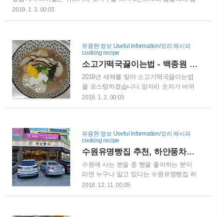
실 수 있을 것이라고 생각합니다. 이제 본
아 내는 음료를 말합니다. 하이볼이 어떻게 생겨났는지 알아보겠습
2019. 1. 3. 00:05
격적으로 딸기쨈만드는법을 사진과 함께
니다.하이볼의 어원은 미국의 속어로서 기차를 발차시키기 위해서
말씀드리겠습니다. 딸기는 잔류농약 제거
내는 신호를 가르키는데, 그 것이 술집에서 하는 게임(다이스)의 호
를 위해서 식초나, 과일세정제를 물에 살
칭이 되었고, 다시 바뀌어 음료가 되었다는 설과, 골프의 클럽하우스
짝 풀어서 30초간 담궈서 그냥 흐르는물에
유용한 정보 Useful Information/요리 레시피
에서 술을 마시고 있는 손님의 술잔에 공이 날아들어 이 이름이 붙었
cooking recipe
헹궈주시면 됩니다. 저의 경우 수경재배를
다는 설이 있습니다.사실 하이볼은 반드시 위스키만 넣지는 않고, 스
한 딸기이므로, 그냥 흐르는 물에만 씻어
소고기떡국끓이는법 - 백종원 소고기 떡국 레시피 포함
피리츠 같은 독한술을 진저에일을 비롯한 소다수로 희석한 음료를
서 손질하였습니다.또한 무른 부분과 꼭지
통칭하는 것입니다. 이제 본격적으로 하이볼만드는법을 알아보도록
2019년 새해를 맞아 소고기떡국끓이는법
부분은 모..
하겠습니다.하이볼을 만드는 법은 매우 쉽고 간단해서 제가 지금부
을 포스팅하겠습니다.앞자리 숫자가 바뀌
터 포스팅하..
는 나이다보니, 새해가 마냥 기쁘지만은
2019. 1. 2. 00:05
않지만, 새해에는 꼭 떡국을 먹어줘야겠
죠.사실 떡국을 끓이는 법은 매우 간단하
면서도 오래걸리는 일이 아니기 때문에,
유용한 정보 Useful Information/요리 레시피
오늘 소개드리는 레시피를 기본으로 하시
cooking recipe
고 응용하시면 됩니다. 이제 본격적으로
수원유명빵집 추천, 하얀풍차제과점 망포점 - 수원 최고 빵집
소고기떡꾹끓이는법에 대해서 말씀드리겠
습니다.기본재료는 가래떡, 소고기(양지
수원에 사는 분들 중 빵을 좋아하는 분이
또는 국거리), 국간장, 소금, 계란, 육수(없
라면 누구나 알고 있다는 수원유명빵집 하
으면 물로 대체) 입니다. 레시피가 2인분을
얀풍차제과점을 소개합니다.하얀풍차제과
2018. 12. 11. 00:05
기준으로 하기 때문에, 인원수에 따라서
점이 위치한 건물에 병원이 많이 있다보
양을 조절하여 주시면 됩니다. 먼저 가래
니, 병원 진료를 겸하여 자주 방문하게 되
떡을 불리는데, 두그릇 양이라면 한그릇
네요.제가 간 곳은 하얀풍차제과점 망포점