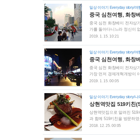
되는 김에 한번 교체를 진행하
일상 이야기 Everyday story/여행 
을 하고, 현재 14만킬로를 
중국 심천여행, 화창베
를 진행하여야 하기 때문에, 
중국 심천 화창베이 전자상가
가를 돌아다니느라 정신이 없
도였습니다. 그래도 같이간 
2019. 1. 15. 10:21
운송루트까지 알아볼 수 있
째날부터는 다른 제품도 추
일상 이야기 Everyday story/여행 
가에서 제품을 사려는 분들이 
중국 심천여행, 화창
안(경찰)이 있다는 것입니다
중국 심천 화창베이 전자상
가장 먼저 경제개혁개방이 이
도 합니다. 저는 친적동생 
2019. 1. 15. 00:05
습니다. 오랜만에 전세계의 
가 되었습니다. 아침 6시인
일상 이야기 Everyday story/나
장들을 많이 가시기 때문에,
상현역맛집 519키친(5
표를 예약을 해주셔서, 중국
상현역맛집으로 알려진 51
과 함께 519키친을 방문하였
공하는 스프와 샐러드가 매
2018. 12. 25. 00:05
네요. 이곳은 평소에도 예약
리스마스 이브를 이 곳에서 