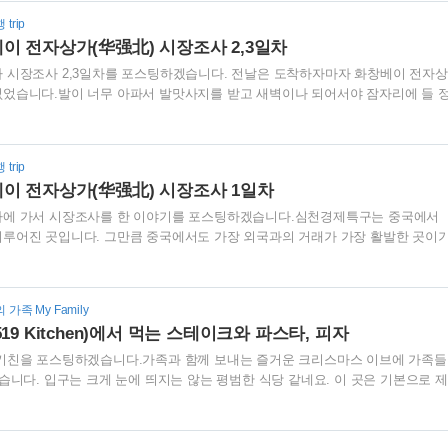
여 보았습니다. 벤츠 E300 2010년식을 10만 7천킬로 정도를 탄 상태에서 구입
trip
달렸습니다. 특히 수입 자동차의 경우 10만킬로 정도를 달리면, 많은 부품의 교체
이 전자상가(华强北) 시장조사 2,3일차
미션오일을 비롯한 여러 부품 교체가 이루..
 시장조사 2,3일차를 포스팅하겠습니다. 전날은 도착하자마자 화창베이 전자상
었습니다.발이 너무 아파서 발맛사지를 받고 새벽이나 되어서야 잠자리에 들 
친척동생 내외가 찾고 있던 제품을 첫날에 발견하여 모두 구할 수도 있었고, 여
는 성과를 이루어내었습니다.첫날에 시장조사를 온 목적을 조기달성했기에 두번
가로 알아보기로 하고 돌아다녔습니다. 아침부터 출근을 하거나 화창베이 전자상
trip
현금을 뽑기 위해 ATM기 주변에 줄을 서있습니다. 특이한 점은 ATM기 옆에 
베이 전자상가(华强北) 시장조사 1일차
.심천에도 소매치기가 많다보니 현금을 탈취당할 우려가 큰 관계로 이..
가에 가서 시장조사를 한 이야기를 포스팅하겠습니다.심천경제특구는 중국에서
루어진 곳입니다. 그만큼 중국에서도 가장 외국과의 거래가 가장 활발한 곳이
내외가 관심이 있는 제품들을 위주로 구매를 도와주기 위해 함께 시장조사를 하였
전자제품의 70~80%가 모여있다는 화창베이 전자상가에 가게되니 저도 참 기대
데도 인천공항 제2여객터미널은 분주합니다. 많은 분들이 여행이나 비즈니스 출
의 가족 My Family
 공항은 늘 바쁜 모습입니다. 예전부터 거래를 하던 여행사에서 저렴하게 비행기
19 Kitchen)에서 먹는 스테이크와 파스타, 피자
 국적기보다 오히려 싼 가격으로 대한항공 여객기에 탑승할 수 있었습니다...
9키친을 포스팅하겠습니다.가족과 함께 보내는 즐거운 크리스마스 이브에 가족들
습니다. 입구는 크게 눈에 띄지는 않는 평범한 식당 같네요. 이 곳은 기본으로 제
일 다른데, 오늘은 감자크림스프와 사과드레싱을 뿌린 샐러드를 기본으로 제공하
을 하지 않으면 먹기 힘든 곳인데, 오늘은 다행이 예약없이 자리가 났습니다. 크
보낼 운명이었나봅니다. 중간에 예약없이 찾는 손님들도 계셨는데, 다들 자리에