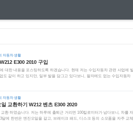
/나의 자동차 생활
2 E300 2010 구입
 대한 내용을 포스팅하도록 하겠습니다. 현재 저는 수입자동차 관련 사업에 
사업도 같이 하고 있지만, 일부 발을 담그고 있다보니, 팔자에도 없는 수입자동차
어떤 방식으로 구입을 했는지 과정을 한번 살펴보겠습니다. ▶ 수입중고자동차 구
실때, 신차를 구입하는 방법도 있지만, 중고차를 구입하는 경우도 매우 많습니
신차보다는 중고자동차를 구입하는 것이 더 좋을 수도 있다고 생각합니다. 왜냐
/나의 자동차 생활
감가가 매우 심한 편입니다. 특히 보증기한인 3년이 지나면, 신차 가격대비 50%
 교환하기 W212 벤츠 E300 2020
 매년 200~300만원의 정비비용이 든다고 계산을 하고,..
교환 하였습니다. 저는 하루에 출퇴근 거리면 100킬로미터가 넘다보니, 차를 
~3달에 한번은 엔진오일을 갈고, 브레이크 패드, 디스크 등의 소모품을 자주 교
미션오일을 교체를 하게 되었습니다. 얼마전부터 가속이 제대로 되지 않아서 조금
사를 오래한 친구에게 물어봤더니, 미션오일을 교체해야한다고 하더군요. 기회가