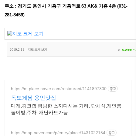
주소 :
경기도 용인시 기흥구 기흥역로 63 AK& 기흥 4층 (031-
281-8459)
|
2019.2.11
지도 크게 보기
©
NAVER Co
https://m.place.naver.com/restaurant/1141897300
광고
독도게찜 용인맛집
대게,킹크랩,평범한 스끼다시는 가라, 단체석,개인룸,
놀이방,주차, 재난카드가능
https://map.naver.com/p/entry/place/1431022154
광고