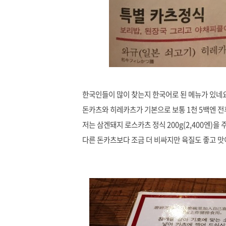
한국인들이 많이 찾는지 한국어로 된 메뉴가 있네요
돈카츠와 히레카츠가 기본으로 보통 1천 5백엔 전
저는 삼겐돼지 로스카츠 정식 200g(2,400엔)을
다른 돈카츠보다 조금 더 비싸지만 육질도 좋고 맛