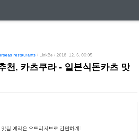
eas restaurants
/
LinkBe
/
2018. 12. 6. 00:05
천, 카츠쿠라 - 일본식돈카츠 맛
기 맛집 예약은 오토리저브로 간편하게!