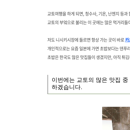
교토여행을 하게 되면, 청수사, 기온, 난젠지 등과
교토의 부엌으로 불리는 이 곳에는 많은 먹거리들
저도 니시키시장에 들르면 항상 가는 곳이 바로
카
개인적으로는 요즘 일본에 가면 초밥보다는 덴푸라,
초밥은 한국도 많은 맛집들이 생겼지만, 아직 튀
이번에는 교토의 많은 맛집 
하겠습니다.