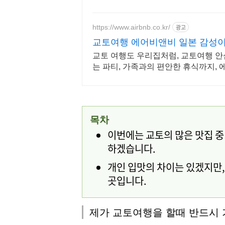
https://www.airbnb.co.kr/
광고
교토여행 에어비앤비 일본 감성이
교토 여행도 우리집처럼, 교토여행 안심
는 파티, 가족과의 편안한 휴식까지,
목차
이번에는 교토의 많은 맛집 
하겠습니다.
개인 입맛의 차이는 있겠지만
곳입니다.
제가 교토여행을 할때 반드시