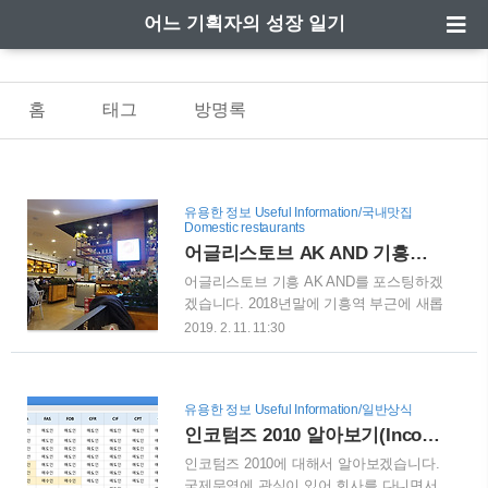
어느 기획자의 성장 일기
홈
태그
방명록
유용한 정보 Useful Information/국내맛집
Domestic restaurants
어글리스토브 AK AND 기흥점(AK&) - 용인 기흥 맛집
어글리스토브 기흥 AK AND를 포스팅하겠
겠습니다. 2018년말에 기흥역 부근에 새롭
게 생긴 AK&을 방문하게 되었습니다. 가
2019. 2. 11. 11:30
성비가 좋은 제품들이 많이 있어서, 용인
시민, 기흥구민 분들이 요즘 많이 이용하
는 곳입니다. 저도 가족들과 함께 많이 이
유용한 정보 Useful Information/일반상식
용하는 곳인데, 쇼핑할 제품 뿐만아니라
인코텀즈 2010 알아보기(Incoterms 2010) - 알기쉬운 국제무역
먹을 것도 많이 있습니다. 어글리스토브의
경우 가성비와 가심비가 좋아서 개인적으
인코텀즈 2010에 대해서 알아보겠습니다.
로 애정하는 곳입니다. 백화점 내부에 있
국제무역에 관심이 있어 회사를 다니면서