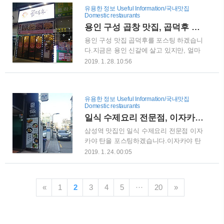
서, 사업자등록을 내고 하시는 것이 좋습
서에 가셔서 만드시면 됩니다.이전 포스팅
유용한 정보 Useful Information/국내맛집
니다. 집에서 가장 가까운 세무서를 가서
에 자세하게 소개를 하였으므로 참고하시
Domestic restaurants
신청을 해도 좋겠지만, 시간이 없으신 분
면 될 것 같습니다. 이전 글 : 홈텍스사업자
용인 구성 곱창 맛집, 곱덕후 본점 - 최고는 아니지만, 계속 생각나는 맛
들은 집에서도 편안하게 진행이 가능합니
등록 방법 ..
용인 구성 맛집 곱덕후를 포스팅 하겠습니
다. 국세청 홈텍스로 사업자등록하는 방법
다.지금은 용인 신갈에 살고 있지만, 얼마
인터넷 검색창에 홈텍스라고 치면, 국세청
전까지 용인 구성(언남동)에서 살고 있다
2019. 1. 28. 10:56
홈텍스라는 곳에 접속할 수 있습니다. 신
보니, 동네에 있는 맛집을 한번씩 갔습니
청/제출이라는 버튼을 눌러서 들어갈 수도
다.와이프와 제가 둘다 곱창을 좋아하다보
있고, 하단의 사업자등록신청을 클릭하여
니, 곱창 맛집을 찾으로 용인 전역을 돌아
들어갈 수도 있습니다. 신청/제출이라는
유용한 정보 Useful Information/국내맛집
다닌 끝에 찾은 곳입니다. 등잔밑이 어둡
곳으로 들어가면, 사업자 등록신청과 정정
Domestic restaurants
다고, 집에서 가까운데에 이런 곳을 발견
을 비롯하여 여러가지 민원업무를 처리할
일식 수제요리 전문점, 이자카야 탄(IZAKAYA TAN) - 삼성역, 삼성중앙역 맛집
하여 희열을 느낀 기억이 납니다.이 곳은
수 ..
배달도 되어서 집에서도 자주 시켜먹은 기
삼성역 맛집인 일식 수제요리 전문점 이자
억도 나네요. 이 곳은 용인 구성 먹자골목
카야 탄을 포스팅하겠습니다.이자카야 탄
에 있는데, 사실 먹자골목이라고 해봐야
은 일식 수제요리 전문점으로 많은 분들에
2019. 1. 24. 00:05
건물 몇개에 입주한 식당들이 다 입니다.
게 알려져있습니다. 강남, 잠실, 선릉 등을
작아서 그렇지 그래도 다들 맛있는 곳들이
비롯하여 서울 전역에 펼쳐져 있는 것으로
니, 혹시나 용인 구성에 오시면 한번 들러
알고 있습니다. 삼성중앙역 부근에 회사가
«
1
2
3
4
5
···
20
»
보시길 추천합니다.곱덕후의 경우에도 곱
있음에도 불구하고, 일식을 먹고 싶은 관
창을 좋아하시는 분들이 자주 찾는 맛집입
계로 코엑스 부근까지 걸어오게 되었습니
니다. 제가 간 시점은 저녁 6시 정..
다. 이 곳 부근에 고기집, 순대국, 두루치
기, 부대찌개 전문점 등 많은 음식점들이