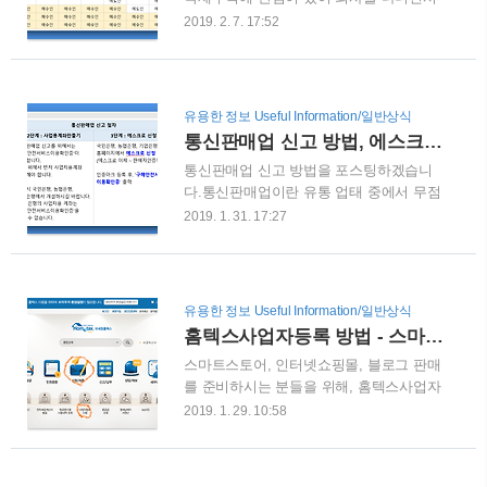
는 식당답게 외부에서도 식당 내부를 볼
도 관련된 공부를 조금씩 하게 되었습니
2019. 2. 7. 17:52
수 있게 오픈이 되어있습니다. 점심시간이
다. 많은 것이 중요하겠지만, 가장 기본적
훌쩍넘어갔음에도 불구하고 많은 분들이
으로 알아야할 것이 바로 인코텀즈
식사를 하고 있습니다. 어글리스토브의 경
(Incoterms) 입니다. 국제무역이 활성화 되
우 메뉴를 선택하고 종이에 적어서 직원에
면서 수출자(매도인)가 수입자(매수인)에
유용한 정보 Useful Information/일반상식
게 건네는 방식으로 주문을 하면 됩니다.
게 물품을 운송하기 위한 과정에서 여러가
통신판매업 신고 방법, 에스크로 계좌만들기 - 인터넷 쇼핑몰, 스마트스토어 운영
메뉴목록이 정리가 잘되어있기 때문에, 누
지 제약이 생겼습니다. 개인 간의 거래가
구나 쉽게 주문을 할 수 있게끔 ..
통신판매업 신고 방법을 포스팅하겠습니
아닌 국가 간의 거래이기 때문에 시간과
다.통신판매업이란 유통 업태 중에서 무점
비용이 많이들 뿐만아니라 의사소통과 해
포 판매의 하나로, 점포가 아닌 미디어를
석에도 여러가지 차질이 생기게 되었습니
2019. 1. 31. 17:27
이용하여 제품을 전시하고 미디어와 접근
다. 이러한 무역에 대한 애로사항을 해결
이 편리한 소비자 통신수단으로 주문을 받
하고자 무역거래에 사용되는 정형거래 조
아 상품을 판매하는 방법입니다.쉽게 말해
건이 만들어졌는데, 이 것이 바로 인코텀
인터넷으로 상품을 돈받고 파는 일이라고
즈(Incoterms)입니다. 인코텀즈란
유용한 정보 Useful Information/일반상식
보시면 되겠습니다. 사업자가 인터넷으로
International Commercial Terms의 약자로
홈텍스사업자등록 방법 - 스마트스토어, 쇼핑몰, 블로그 판매 진행
상품을 팔기위해서는 통신판매업 신고를
국내 및 국제거..
스마트스토어, 인터넷쇼핑몰, 블로그 판매
진행해야하는데, 통신판매업 신고방법을
를 준비하시는 분들을 위해, 홈텍스사업자
알아보겠습니다. 1. 통신판매업 신고절차
등록 방법을 포스팅하겠습니다.요즘 네이
통신판매업은 사업자등록, 사업용계좌만
2019. 1. 29. 10:58
버 스마트스토어를 준비하시는 분들이 많
들기, 에스크로신청, 통신판매업 신고의
으십니다. 스마트스토어의 경우 개인 판매
절차로 나누어집니다. ① 사업자 등록방법
를 진행도 가능하지만 세금문제도 있고 해
사업자등록은 홈텍스를 접속하거나 세무