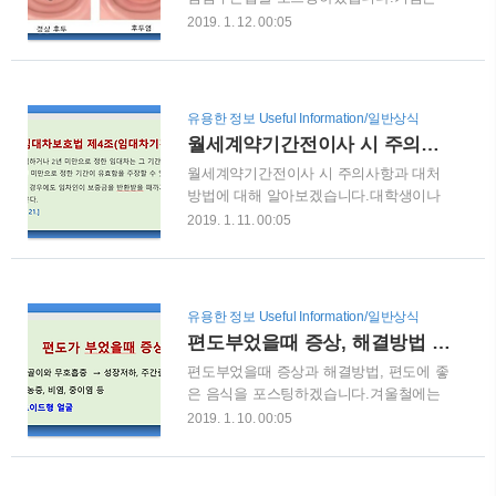
하이호텔의 경우 고층이 11층으로 고층이
유해물질이 기도안으로 들어오는 것을 방
2019. 1. 12. 00:05
아니다보니,고층건물이 많은 심천에서는
지하여 폐와 기관시에 있는 해로운 물질을
작게 느껴집니다. 그래도 163개 객실이 있
없애주는 정상적인 신체방어 입니다.만성
고, 전객실에 와이파이가 잡히는 곳입니
기침의 원인이 감기 또는 급성 부비동염일
다.도심하고도 5킬로 정도 떨어져있어서
때에는 휴식을 취하고, 약을 복용하면, 대
유용한 정보 Useful Information/일반상식
여행목적으로 심천을 찾는 분들도 머물기
부분 3주 이내에 기침이 멈춥니다.그러나
월세계약기간전이사 시 주의사항 및 대처방법
좋은 호텔로 생각됩니다. 로비의 모습은
3주 이상 잔기침과 헛기침이 계속 이어진
크지는 않지만, 직원들이 친절합니다.기계
월세계약기간전이사 시 주의사항과 대처
다면 역류성 후두염과 같은 질환을 의심할
적으로..
방법에 대해 알아보겠습니다.대학생이나
수 있습니다. 보통 기침이 8주 이상이 지속
사회초년생이 독립을 하게 되면 자취를 하
되면 만성기침으로 진단하게 되는데, 보통
2019. 1. 11. 00:05
게되는데, 보통 월세를 계약하고 시작하는
은 위산역류로 인해 발생하는 역류성 후두
경우가 많습니다.임대차계약서를 작성을
염과 만성기관지염입니다.위산의 자극으
하면서 계약기간, 보증금, 계약금을 계약
로 후두에 염증이 발생하게 되면, 잔기침
서에 명시를 하게 됩니다. 임차인의 경우
과 헛기침 등의 만성기침 때문에 힘겨운
유용한 정보 Useful Information/일반상식
주택임대차보호법에 따라 2년을 거주할 수
생활을 하게 됩니다. 만성기침의 원인만성
편도부었을때 증상, 해결방법 알아보기 - 편도에 좋은 음식
있도록 법적인 장치가 마련되어 있습니다.
기침의 원인인 역류성 후두염과 만성기관
편도부었을때 증상과 해결방법, 편도에 좋
만약 임대차 계약기간을 1년을 약정하였더
지염은..
은 음식을 포스팅하겠습니다.겨울철에는
라도 2년을 거주할 수 있습니다. 그러나 살
감기가 걸리기 좋으면서, 편도가 붓는 경
다보면 계획과는 다르게 사정상 계약기간
2019. 1. 10. 00:05
우가 많습니다. 편도는 우리 몸을 외부 세
을 채우지 못하는 상황이 올 수 있을 것입
균으로 부터 방어하는 국소면역기관을 말
니다.실제도 많이 발생하고 있는 상황이
하는데, 일반적으로 5세 정도에 가장 크고,
며, 다음과 네이버카페, 네이버 지식인에