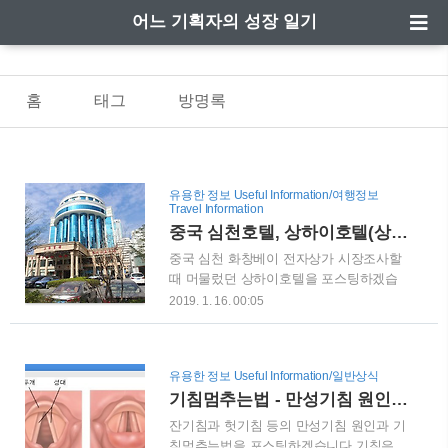
어느 기획자의 성장 일기
홈
태그
방명록
유용한 정보 Useful Information/여행정보
Travel Information
중국 심천호텔, 상하이호텔(상해호텔: Shanghai Hotel) - 화창베이 전자상가 부근 위치
중국 심천 화창베이 전자상가 시장조사할
때 머물렀던 상하이호텔을 포스팅하겠습
니다. 이름은 상하이호텔로 심천지하철 1
2019. 1. 16. 00:05
호선 화창루역(华强路站)에서 약 300미터
정도로 가깝습니다.참고로 화창베이 전자
상가는 화창베이역과 화창루역 사이에 위
유용한 정보 Useful Information/일반상식
치하고 있어서, 호텔의 위치가 최적이라는
기침멈추는법 - 만성기침 원인(잔기침, 헛기침)
판단하에 예약했습니다.가격은 약 9만원이
었고, 저렴할때는 5만원대일 경우도 있으
잔기침과 헛기침 등의 만성기침 원인과 기
니 관심을 가지고 보시면 되겠습니다. 상
침멈추는법을 포스팅하겠습니다.기침은