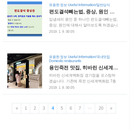
12세에서 13세 이후부터 점점 그 크기가
서도 많이 올라오는 질문들입니다.이러한
유용한 정보 Useful Information/일반상식
작어집니다. 그러나 여러 원인으로 인해
상황은 임차인에게 불이익이 많이 발생하
편도결석빼는법, 증상, 원인 알아보기 - 입냄새 원인
만성적으로 비대해지는 경우도 있습니다.
게 됩니다.그래도 피치못할 사정으로 인해
입냄새의 원인 중 하나인 편도결석빼는법,
편도부었을때 증상편도가 붓는 것이 일시
계약..
증상, 원인에 대해서 알아보도록 하겠습니
적인 증상이라면 다행일 수 있지만, 만성
다. 기침을 할때 가끔 쌀알같은 알갱이가
적일때는 여러 증상과 합병증이 발생할 수
2019. 1. 9. 00:05
나오거나 입냄새가 심하게 난다면 편도결
있습니다. 비대해진 편도와 아데노이드로
석을 의심해볼 수가 있습니다. 제 주변에
때문에 기도가 좁아지게 되고, 그로 인해
도 생각보다 이러한 증상에 때문에 스트레
코골이와 수면무호흡을 초래할 수 있습니
스를 받는 분들을 종종 볼 수가 있습니다.
다. 코골이와 수면무호흡증으로 깊은 잠을
유용한 정보 Useful Information/국내맛집
특히 겨울철에는 이러한 편도결석이 더 많
이루지 못하여 성장이 저하되고, 낮에 졸
Domestic restaurants
이 생길 수 있기 때문에 더욱더 주의해야
음이 오고, 집중력이 저하되는 등의..
용인죽전 맛집, 히바린 신세계백화점 경기점 - 일본식 돈카츠 맛집
합니다. 편도결석이란 편도의 표면에 작은
히바린 신세계백화점 경기점을 포스팅하
주름인 편도와에 음식물찌꺼기와 세균이
겠습니다. 기존에 죽전 신세계백화점 7층
뭉쳐서 생기는 쌀알만한 크기의 작고 노란
에 위치한 사보텐이 사라지고 그 자리를
2019. 1. 8. 00:05
알갱이입니다. 실제 결석처럼 딱딱하지 않
히바린이라는 일본식돈카츠, 소바 전문점
지만, 잘 뭉개지는 알갱이이며 냄새가 심
이 들어섰습니다. 이 곳은 LG그룹과의 가
하게 나는 것이 특징입니다. 편도결석이
족사인 아워홈에서 런칭한 브랜드로, 40년
생기면 양치질을 아무리 꼼꼼하게 하더라
«
1
2
3
4
5
6
7
···
20
»
경력의 일본 요리 장인 '미야시타 다이스'
도 입냄새가 나는 경우가 많습니다. 실제
셰프의 기술과 레시피를 도입하여 만들었
로 양치질을 하면서 구역질을 심하게 ..
습니다. 정통 카에시소스로 된 간사이식
우동과 소비를 비롯하여 30여 종의 일식