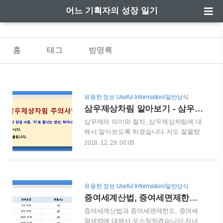
어느 기획자의 성장 일기
홈
태그
방명록
유용한 정보 Useful Information/일반상식
삼우제상차림 알아보기 - 삼우제 의미 및 절차
삼우제의 의미와 철차, 삼우제상차림에 대
해서 알아보도록 하겠습니다.저도 잘몰랐
다가 2015년에 어머니가 돌아가시면서 장
2018. 12. 29. 00:05
례절차를 알게되었습니다. 관심을 가지고
알아보다보니 이런 포스팅까지 작성하게
되었네요. 삼우제 유래 삼우제(三虞祭)의
'우(虞)'는 헤아리고 근심하다라는 뜻을 가
유용한 정보 Useful Information/일반상식
지고 있는데, 세상에 미련이 남은 혼백을
증여세계산법, 증여세면제한도, 증여세절세방법 - 증여세계산기 활용
평안하게 하기 위하여 지내는 제사입니다.
증여세계산법과 증여세면제한도, 증여세
삼우제 의미쉽게 말씀드리면 장례 후 지내
절세법에 대해서 포스팅하겠습니다.자녀
는 첫 성묘로 장례를 치른 후 3일째 되는날