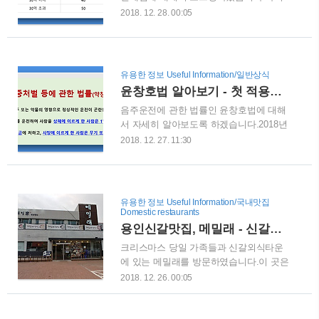
와 배우자에게 재산을 양도하는 경우, 증
묘지를 방하여 지내는 제사입니다. 정식으
2018. 12. 28. 00:05
여세에 대한 정확한 정보와 지식을 알지
로는 유일이나 강일이라는 것을 잘 따진
못하여 손해보는 경우가 많습니다.사실 증
뒤에 지내는 세번째 지내는 제사를 말하는
여세의 경우 세율이 상당이 높기 때문에,
데, 요즘은 통상 발인 후 이틀 뒤에 묘지(봉
면제한도와 절세방법에 대한 내용만 확실
안당)를 찾아가서 지내는 제사입니다. ※
유용한 정보 Useful Information/일반상식
히 알아도 많은 돈을 절약할 수 있습니다.
유일은 음(陰)에 속하고, 강일은 양(陽)에
윤창호법 알아보기 - 첫 적용사례 손승원
1. 증여세는 무엇인가증여세는 타인으로부
속하는데, 재우(再..
음주운전에 관한 법률인 윤창호법에 대해
터 재산을 무상으로 받은 사람이 신고, 납
서 자세히 알아보도록 하겠습니다.2018년
부하는 세금을 말합니다. 증여세 납세의
12월 18일부터 음주운전 교통사고에 대한
의무는 증여를 받은 사람에게 있고, 증여
2018. 12. 27. 11:30
처벌이 강화되었습니다. 지난 5년간 우리
받은 날이 속하는 달의 말일부터 3개월 이
나라에서만 약 2,800여명이 음주운전 사고
내에 주소지 관할 세무서에 신고서류와 함
로 목숨을 잃는다고 합니다. 카투사 군 복
께 증여세를 신고하고 납부해야 합니다. 2.
무 중 휴가를 나왔다가 음주운전자에 치여
증여세 면제한도 ① 배우자 배우자는 사실
유용한 정보 Useful Information/국내맛집
세상을 떠난 윤창호 씨도 피해자 중 한명
혼 관계를 제외한 혼인관계를 뜻하며 외국
Domestic restaurants
입니다. 윤창호법은 무엇인가?윤씨는 9월
법령에 의한 혼인도 인정합니다.배우자
용인신갈맛집, 메밀래 - 신갈외식타운에 위치한 동치미막국수, 녹두전 맛집
25일 새벽 2시 25분 해운대구 중동 미포오
에..
크리스마스 당일 가족들과 신갈외식타운
거리 교차로에서 사고를 당했습니다. 운전
에 있는 메밀래를 방문하였습니다.이 곳은
자 박씨(26세)가 운전하던 BMW 승용차가
자가제면 동치미막국수와 녹두전으로 이
2018. 12. 26. 00:05
횡단보도 앞 인도에 서있던 윤씨와 그의
미 유명한 곳입니다. 오후 4시가 넘어서 가
친구를 덮친 것이었습니다. 윤씨는 그 충
서 그런지 주차장에 차도 별로 없고 한가
격으로 인해, 15미터 이상 튕겨나가서 콘
한 모습니다. 점심시간이 되면 주차장이