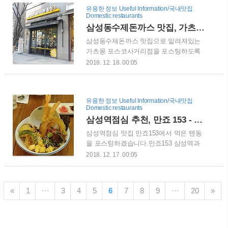
크리트 바닥에 떨어지면서 머리를 심하게
유용한 정보 Useful Information/국내맛집
꽉차있어서, 다른 식당의 주차장을 몰래
다쳤고 이후 뇌사상태로 40여일간을 버티
Domestic restaurants
이용해서 와야할 정도입니다. 개인적으로
다가 세상을 떠나..
삼성동수제돈까스 맛집, 가츠몽 포스코사거리점 - 가성비 좋은 맛집
오픈 주방을 좋아하는데, 이 곳도 오픈주
방으로 되어 있어 음식에 대한 신뢰감을
삼성동수제돈까스 맛집으로 알려져있는
높입니다. 아무래도 이런 집들은 그냥 봐
가츠몽 포스코사거리점을 포스팅하도록
도 깔끔해보입니다. 주방 건너편에는 셀프
하겠습니다.이 곳의 경우 돈까스 맛집으로
2018. 12. 18. 00:05
로 반찬을 가져다 드실 수 있도록 되어있
알려져있긴 하지만, 실제로 맛보다는 가성
습니다. 반찬을 추가로 드시고 싶으시거
비로 접근을 해야할 것 같습니다.가츠몽
나, 아이와 함께 오신 분들이 아기의자와
포스코사거리점은 포스코사거리 부근에
유용한 정보 Useful Information/국내맛집
수저를 챙길 수 있게 되어있습니다. 이 곳
위치하고 있으며, 점심때면 항상 직장인으
Domestic restaurants
의 메뉴판은 막국수가 8천원부터 1만 1천
로 붐빕니다.그럼 삼성동수제돈까스 맛집
삼성역점심 추천, 만죠 153 - 텐동맛집
원이고, 메밀래 샤브수육정식과 메밀래정
가츠몽 포스코사거리점을 본격적으로 포
식이..
스팅하겠습니다. 가게 입구는 수제돈가츠
삼성역점심 맛집 만죠153에서 먹은 텐동
전문점 가츠몽이라는 간판으로 적혀있습
을 포스팅하겠습니다.만죠153 삼성역과
니다.그만큼 돈가츠가 메인이라는 이야기
삼성중앙역의 중간 정도에 위치하고 있는
2018. 12. 17. 00:05
인데, 12시 정도에 식당을 방문하면 줄서
데, 며칠전 소개드렸던 목포명가 바로 앞
서 기다리는 경우가 많습니다.저는 1시가
에 자리를 잡고 있습니다. 삼성동에 텐동
넘어서 방문을 하였는데도 거의 자리가 없
을 파는 곳이 거의 없기 때문에 이 곳의 존
«
1
···
3
4
5
6
7
8
9
···
20
»
었습니다. 입간판을 보면 많은 메뉴들이
재가 저에게는 특별합니다. 실제로 많은
있는데, 테이크아웃이 된다고 하니 식당에
분들이 텐동맛집으로 소개를 하고 있는 곳
서 식사를 하기 힘들거나 여유가 없다면
입니다. 그럼 삼성역점심 맛집 만죠153을
미리 주문을 하여 ..
텐동맛집으로 소개하겠습니다. 외관은 일