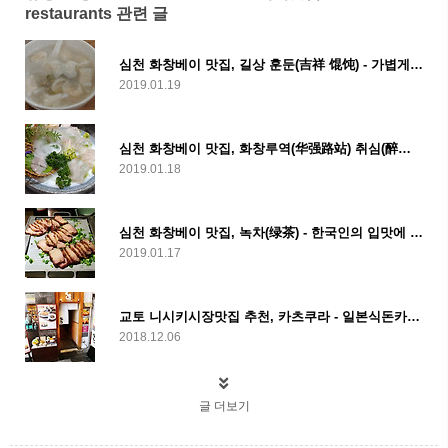
restaurants 관련 글
심천 화창베이 맛집, 길상 훈둔(吉祥 馄饨) - 가볍게 먹을 수 있는 국물만두
2019.01.19
심천 화창베이 맛집, 화창루역(华强路站) 취심(醉心) - 심천에서 맛보는 제대로된 일식
2019.01.18
심천 화창베이 맛집, 녹차(绿茶) - 한국인의 입맛에 잘 맞는 중국음식
2019.01.17
교토 니시키시장맛집 추천, 카츠쿠라 - 일본식돈카츠 맛집
2018.12.06
글 더보기