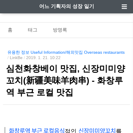
어느 기획자의 성장 일기
홈
태그
방명록
유용한 정보 Useful Information/해외맛집 Overseas restaurants
/
LinkBe
/
2019. 1. 21. 10:22
심천화창베이 맛집, 신장미미양
꼬치(新疆美味羊肉串) - 화창루
역 부근 로컬 맛집
화창루역
부근 로컬음식
신장
미미양꼬치
점인
를